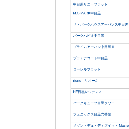
中目黒サニーフラット
M.G.MARK中目黒
ザ・パークハウスアーバンス中目黒
パークハビオ中目黒
プライムアーバン中目黒Ⅱ
プラチナコート中目黒
ローレルフラット
rione リオーネ
HF目黒レジデンス
パークキューブ目黒タワー
フェニックス目黒弐番館
メゾン・デュ・ディズイット Masison du