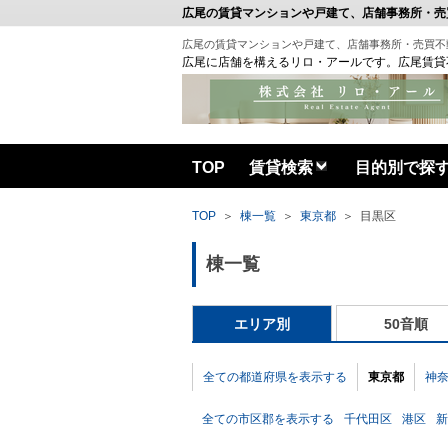
広尾の賃貸マンションや戸建て、店舗事務所・売
広尾の賃貸マンションや戸建て、店舗事務所・売買不
広尾に店舗を構えるリロ・アールです。広尾賃貸
TOP
賃貸検索
目的別で探
TOP
＞
棟一覧
＞
東京都
＞
目黒区
棟一覧
エリア別
50音順
全ての都道府県を表示する
東京都
神
全ての市区郡を表示する
千代田区
港区
新