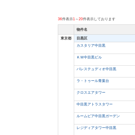
36
件表示
1
～
20
件表示しております
物件名
東京都
目黒区
カスタリア中目黒
ＫＭ中目黒ビル
パレステュディオ中目黒
ラ・トゥール青葉台
クロスエアタワー
中目黒アトラスタワー
ルームピア中目黒ガーデン
レジディアタワー中目黒