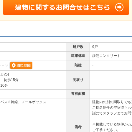
総戸数
9戸
建築構造
鉄筋コンクリート
階建
-
４－３
歩2分
 徒歩15分
間取り
-
10分
専有面積
-
、バス２路線、メールボックス
建物内の別の間取りでも
ご指名物件の空室待ちも
話にてスタッフまでお問
※掲載している物件が万
備考
ご了承ください。