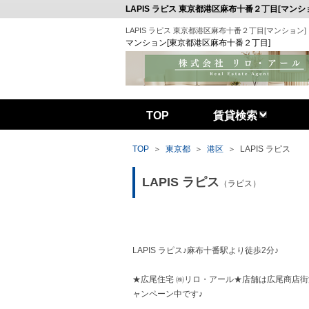
LAPIS ラピス 東京都港区麻布十番２丁目[マンシ
LAPIS ラピス 東京都港区麻布十番２丁目[マンション]
マンション[東京都港区麻布十番２丁目]
TOP
賃貸検索
オーナー様へ
売りたい
TOP
＞
東京都
＞
港区
＞
LAPIS ラピス
LAPIS ラピス
（ラピス）
LAPIS ラピス♪麻布十番駅より徒歩2分♪
★広尾住宅 ㈱リロ・アール★店舗は広尾商店街沿
ャンペーン中です♪