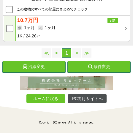
この建物のすべての部屋にまとめてチェック
10.7万円
9階
1ヶ月
1ヶ月
1K
24.26㎡
≪
<
1
>
≫
沿線変更
条件変更
ホームに戻る
PC向けサイトへ
Copyright (C) rello-ar All rights reserved.