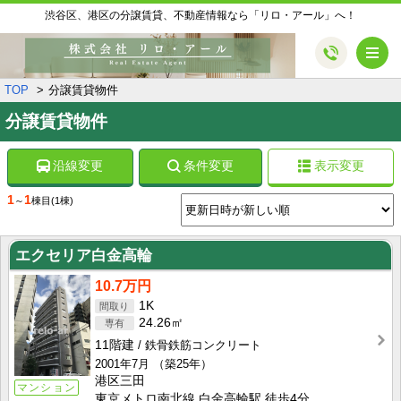
渋谷区、港区の分譲賃貸、不動産情報なら「リロ・アール」へ！
メ
TOP
分譲賃貸物件
分譲賃貸物件
沿線変更
条件変更
表示変更
1
1
～
棟目
(1棟)
エクセリア白金高輪
10.7万円
1K
24.26㎡
11階建
鉄骨鉄筋コンクリート
2001年7月
（築25年）
港区三田
マンション
東京メトロ南北線 白金高輪駅 徒歩4分